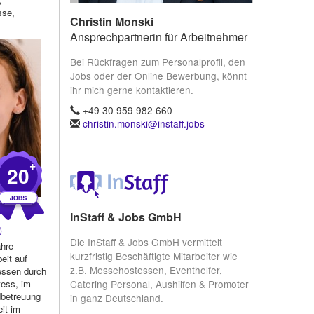
sse,
Christin Monski
drom ...
Ansprechpartnerin für Arbeitnehmer
Bei Rückfragen zum Personalprofil, den
Jobs oder der Online Bewerbung, könnt
ihr mich gerne kontaktieren.
+49 30 959 982 660
christin.monski@instaff.jobs
+
20
InStaff & Jobs GmbH
)
Die InStaff & Jobs GmbH vermittelt
ahre
kurzfristig Beschäftigte Mitarbeiter wie
eit auf
z.B. Messehostessen, Eventhelfer,
essen durch
Catering Personal, Aushilfen & Promoter
tess, im
dbetreuung
in ganz Deutschland.
eit im