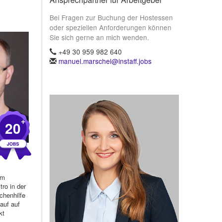
Bei Fragen zur Buchung der Hostessen
oder speziellen Anforderungen können
Sie sich gerne an mich wenden.
+49 30 959 982 640
manuel.marschel@instaff.jobs
+
20
)
im
ro in der
chenhilfe
auf auf
kt
,