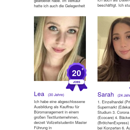
gearbeitet habe. Im Verkauf
beschäftigt. Ich st
hatte ich auch die Gelegenheit
Elektrotechnik u...
einige...
+
20
Lea
Sarah
(30 Jahre)
(24 Jah
Ich habe eine abgeschlossene
1. Einzelhandel (Pr
Ausbildung als Kauffrau für
Supermarkt (Edeka
Büromanagement in einem
Studium 3. Corona
großen Textilunternehmen,
(Ecocare) 4. Bäcke
derzeit Vollzeitstudentin Master
(BrötchenExpress) 
Führung in
bei Konzerten 6. Au