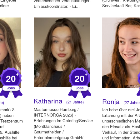
verschiedenen Veranstaltungen.
udiere
Servicekraft Bar, Ka
Einlasskoordinator: - Ei...
Garderobe im Tempo
+
+
20
20
Katharina
Ronja
(21 Jahre)
re)
(27 Jahre
Mastermesse Hamburg /
imark) 2.
Ich habe über drei J
INTERNORGA 2026) •
) neben
Erfahrung mit der Arb
Erfahrungen im Catering/Service
 Testzentrum
unterschiedlichen M
(Montblanchaus /
rei
den Einsatz als Hos
Gourmethelden /
5. Aushilfe
Verkauf, in der Stan
Entertainmentgroup GmbH/
shilfe bei
und Information. Arb