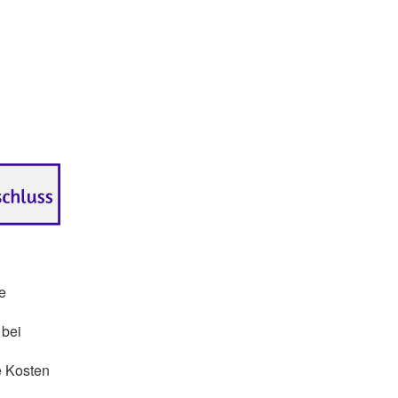
e
 bei
e Kosten