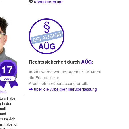
Kontaktformular
l
Rechtssicherheit durch
AÜG
:
17
InStaff wurde von der Agentur für Arbeit
die Erlaubnis zur
Arbeitnehmerüberlassung erteilt:
über die Arbeitnehmerüberlassung
hre)
turs habe
 in der
melt
 und
n im Job
em habe ich