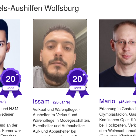
ls-Aushilfen Wolfsburg
+
+
20
20
Mario
Issam
hre)
(45 Jahre
(26 Jahre)
of und H&M
Erfahrung in Gastro 
Verkauf und Warenpflege: -
hiedenen
Olympiastadion, Gast
Aushelfer im Verkauf und
Komischen Oper, Kü
Warenpflege in Modegeschäften.
nd an der
bei Hochzeiten, Verk
Eventhelfer und Aufbauhelfer: -
. Ferner war
dem Weihnachtsmar
Auf- und Abbauhelfer bei
-Eingeber
(Glühwein, Kleidung)