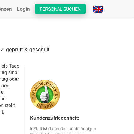
enzen
Login
PERSONAL BUCHEN
 ✓ geprüft & geschult
 bis Tage
urg sind
ntag oder
enden
ls
und
 stellt
t.
Kundenzufriedenheit:
InStaff ist durch den unabhängigen