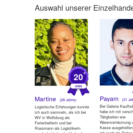
Auswahl unserer
Einzelhande
+
20
Payam
Martine
(31 Ja
(26 Jahre)
Bei Galeria Kaufh
Logistische Erfahrungen konnte
habe ich mit versc
ich auch sammeln, als ich bei
Tätigkeiten wie
WV in Wolfsburg als
Warenverräumung u
Ferienhelferin und bei
Kasse ausgeholfen
Rossmann als Logistikerin
ich auch als Daten