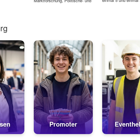
einmal 5 und einmal
Marktforschung, Politische- und
bei Bo...
Umweltpsychologie),...
urg
sen
Promoter
Eventhel