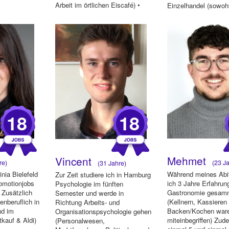
Arbeit im örtlichen Eiscafé) •
Einzelhandel (sowoh
Erfahrungen als Promoterin
...
Lebensm...
(Bluts...
18
18
Mehmet
Vincent
re)
(23 Ja
(31 Jahre)
inia Bielefeld
Während meines Abi
Zur Zeit studiere ich in Hamburg
omotionjobs
ich 3 Jahre Erfahrung
Psychologie im fünften
 Zusätzlich
Gastronomie gesam
Semester und werde in
enberuflich in
(Kellnern, Kassieren
Richtung Arbeits- und
nd im
Backen/Kochen ware
Organisationspsychologie gehen
tkauf & Aldi)
miteinbegriffen) Zud
(Personalwesen,