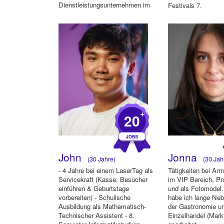
Dienstleistungsunternehmen im
Festivals 7.
1. Semester, 2 Jah...
Servicepersonal/Ke
+
20
John
Jonna
(30 Jahre)
(30 Jah
- 4 Jahre bei einem LaserTag als
Tätigkeiten bei Arm
Servicekraft (Kasse, Besucher
im VIP Bereich, Pr
einführen & Geburtstage
und als Fotomodel.
vorbereiten) - Schulische
habe ich lange Neb
Ausbildung als Mathematisch-
der Gastronomie u
Technischer Assistent - 8.
Einzelhandel (Mark