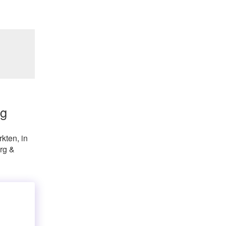
ng
kten, in
rg &