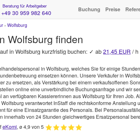
Beratung für Arbeitgeber
Buchung
Preise
Refer
+49 30 959 982 640
ur
›
Wolfsburg
in Wolfsburg finden
auf in Wolfsburg kurzfristig buchen: ✓ ab
21,45 EUR
/ h
elhandelspersonal in Wolfsburg, welches Sie für einige Stunden
 Kundenbetreuung einsetzen können.
Unsere Verkäufer in Wolfsb
iter zu ersetzen, als Verstärkung bei einem verkaufsoffenen Son
 stellen online eine unverbindliche Buchungsanfrage und wir s
 an verfügbaren Kassiererinnen aus Wolfsburg für Ihren Job. A
r Wolfsburg verantwortet
InStaff
die rechtskonforme Anstellung 
für eine Einsatzgarantie des Personals. Bei Personalausfällen
n innerhalb von 24 Stunden gleichwertiges Ersatzpersonal berei
uf
eKomi
, ø 4,9 von 5