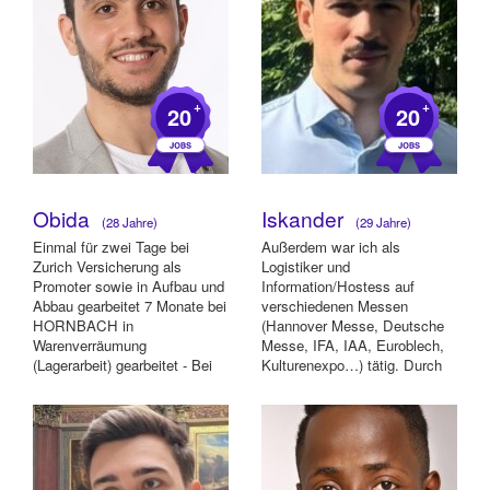
+
+
20
20
Obida
Iskander
(28 Jahre)
(29 Jahre)
Einmal für zwei Tage bei
Außerdem war ich als
Zurich Versicherung als
Logistiker und
Promoter sowie in Aufbau und
Information/Hostess auf
Abbau gearbeitet 7 Monate bei
verschiedenen Messen
HORNBACH in
(Hannover Messe, Deutsche
Warenverräumung
Messe, IFA, IAA, Euroblech,
(Lagerarbeit) gearbeitet - Bei
Kulturenexpo…) tätig. Durch
Alnatura Markt als Kassierer
meine diversen verschiedenen
m...
Jobs k...