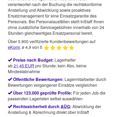
verantwortet nach der Buchung die rechtskonforme
Anstellung und Abwicklung sowie proaktives
Ersatzmanagement für eine Einsatzgarantie des
Personals. Bei Personalausfällen stellt InStaff Ihnen
ohne zusätzliche Servicegebühren innerhalb von 24
Stunden gleichwertiges Ersatzpersonal bereit.
Über 5.900 verifizierte Kundenbewertungen auf
eKomi
, ø 4,9 von 5
Preise nach Budget:
Lagerhelfer
ab
21,45
EUR
pro Stunde; kein Abo, keine
Mindestabnahme
Öffentliche Bewertungen:
Lagermitarbeiter durch
Bewertungen vergangener Einsätze vergleichen
Über 123.000 geprüfte Profile:
Für jeden Job die
passenden Lageristen selbst auswählen
Rechtssicherheit durch
AÜG
:
Abwicklung der
Anstellung & Abrechnung direkt über InStaff