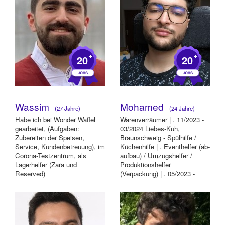
+
+
20
20
Wassim
Mohamed
(27 Jahre)
(24 Jahre)
Habe ich bei Wonder Waffel
Warenverräumer | . 11/2023 -
gearbeitet, (Aufgaben:
03/2024 Liebes-Kuh,
Zubereiten der Speisen,
Braunschweig - Spülhilfe /
Service, Kundenbetreuung), im
Küchenhilfe | . Eventhelfer (ab-
Corona-Testzentrum, als
aufbau) / Umzugshelfer /
Lagerhelfer (Zara und
Produktionshelfer
Reserved)
(Verpackung) | . 05/2023 -
09/2024 IceAndRolls...