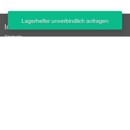
Lagerhelfer unverbindlich anfragen
InStaff
Startseite
Über InStaff
Karriere
Impressum
Login
Messekalender
Arbeitsverträge
Bewerbungsunterlagen
Schulungen
Arbeitsrecht
Arbeitsschutz Unterweisungen
Jobratgeber
HR-Ratgeber