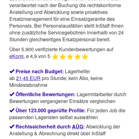
verantwortet nach der Buchung die rechtskonforme
Anstellung und Abwicklung sowie proaktives
Ersatzmanagement für eine Einsatzgarantie des
Personals. Bei Personalausfällen stellt InStaff Ihnen
ohne zusätzliche Servicegebühren innerhalb von 24
Stunden gleichwertiges Ersatzpersonal bereit.
Über 5.900 verifizierte Kundenbewertungen auf
eKomi
, ø 4,9 von 5
Preise nach Budget:
Lagerhelfer
ab
21,45
EUR
pro Stunde; kein Abo, keine
Mindestabnahme
Öffentliche Bewertungen:
Lagermitarbeiter durch
Bewertungen vergangener Einsätze vergleichen
Über 123.000 geprüfte Profile:
Für jeden Job die
passenden Lageristen selbst auswählen
Rechtssicherheit durch
AÜG
:
Abwicklung der
Anstellung & Abrechnung direkt über InStaff