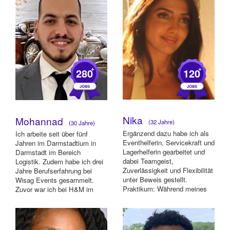
+
+
280
120
Nika
Mohannad
(32 Jahre)
(30 Jahre)
Ergänzend dazu habe ich als
Ich arbeite seit über fünf
Eventhelferin, Servicekraft und
Jahren im Darmstadtium in
Lagerhelferin gearbeitet und
Darmstadt im Bereich
dabei Teamgeist,
Logistik. Zudem habe ich drei
Zuverlässigkeit und Flexibilität
Jahre Berufserfahrung bei
unter Beweis gestellt.
Wisag Events gesammelt.
Praktikum: Während meines
Zuvor war ich bei H&M im
Studiums ...
Loop 5 in Weiter...