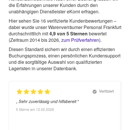
die Erfahrungen unserer Kunden durch den
unabhängigen Dienstleister eKomi erfragen.
Hier sehen Sie
16
verifizierte Kundenbewertungen –
dabei wurde unser Warenverräumer Personal Frankfurt
durchschnittlich mit
4,9
von
5
Sternen
bewertet
(Zeitraum 2014 bis 2026,
zum Prüfverfahren
).
Diesen Standard sichern wir durch einen effizienten
Buchungsprozess, einen persönlichen Kundensupport
und die sorgfältige Auswahl von qualifizierten
Lageristen in unserer Datenbank.
Verifiziert
„
"
„
Sehr zuverlässig und hilfsbereit
5
Sterne am
12.02.2026
pra