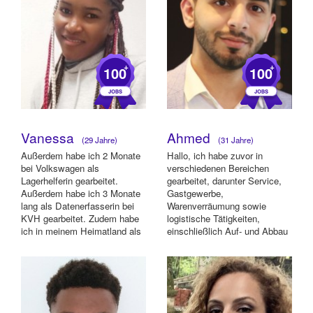
+
+
100
100
Vanessa
Ahmed
(29 Jahre)
(31 Jahre)
Außerdem habe ich 2 Monate
Hallo, ich habe zuvor in
bei Volkswagen als
verschiedenen Bereichen
Lagerhelferin gearbeitet.
gearbeitet, darunter Service,
Außerdem habe ich 3 Monate
Gastgewerbe,
lang als Datenerfasserin bei
Warenverräumung sowie
KVH gearbeitet. Zudem habe
logistische Tätigkeiten,
ich in meinem Heimatland als
einschließlich Auf- und Abbau
Kassiererin un...
sowie Transport. Außerdem
habe...