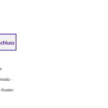
e
insatz -
e Kosten