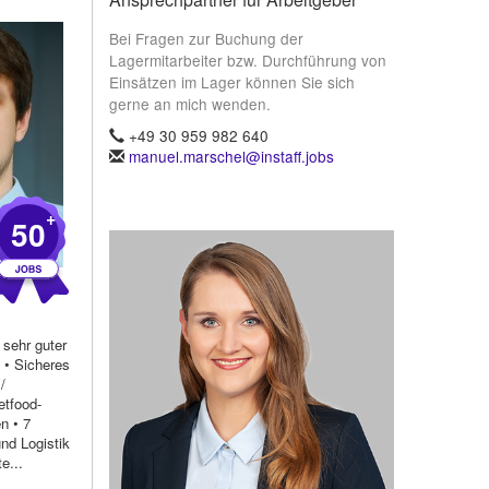
Bei Fragen zur Buchung der
Lagermitarbeiter bzw. Durchführung von
Einsätzen im Lager können Sie sich
gerne an mich wenden.
+49 30 959 982 640
manuel.marschel@instaff.jobs
+
50
 sehr guter
n • Sicheres
/
etfood-
n • 7
nd Logistik
e...