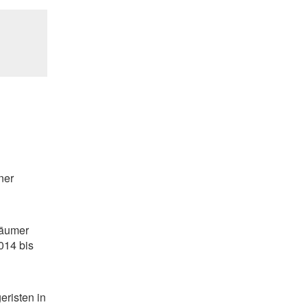
ner
räumer
014 bis
eristen in