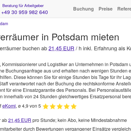
Beratung für Arbeitgeber
Buchung
Preise
Refer
+49 30 959 982 640
sdam
erräumer in Potsdam mieten
verräumer buchen ab
21,45 EUR
/ h inkl. Erfahrung als 
er, Kommissionierer und Logistiker an Unternehmen in Potsdam 
iche Buchungsanfrage aus und erhalten nach wenigen Stunden 
en. Diese können Sie für einige Stunden bis Tage für ihr Lage
Staff
verantwortet nach der Buchung die rechtskonforme Anstel
für eine Einsatzgarantie des Personals. Bei Personalausfällen
n innerhalb von 24 Stunden gleichwertiges Ersatzpersonal berei
uf
eKomi
, ø 4,9 von 5
r ab
21,45
EUR
pro Stunde; kein Abo, keine Mindestabnahme
mitarbeiter durch Bewertungen vergangener Einsätze vergleic