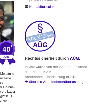
Kontaktformular
+
40
Rechtssicherheit durch
AÜG
:
InStaff wurde von der Agentur für Arbeit
die Erlaubnis zur
 Monate an
Arbeitnehmerüberlassung erteilt:
en habe.
über die Arbeitnehmerüberlassung
als
er Corona-
Even, Lager
istik...)
rungen.