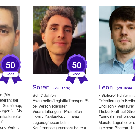
+
+
50
50
Sören
Leon
(28 Jahre)
(29 Jahre)
e (Als
Seit 7 Jahren
• Sicherer Fahrer mit
eferant bei
Eventhelfer/Logistik/Transport/Service
Orientierung in Berli
, Sushishop,
bei verschiedensten
Englisch • Verkäufer 
rger..) - Als
Veranstaltungen - Promotion
Thekenkraft auf Stre
missionierer
Jobs - Garderobe - 5 Jahre
Festivals und Märkte
uf
Jugendgruppen beim
Monate Lagerhelfer u
und Verk...
Konfirmandenunterricht betreut -
in einem Pharma-Unt
Jugend-Leiter-Ausb...