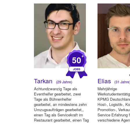
+
50
Tarkan
Elias
(29 Jahre)
(31 Jahre
Achtundzwanzig Tage als
Mehrjährige
Eventhelfer gearbeitet, zwei
Werkstudententätig
Tage als Bühnenhelfer
KPMG Deutschland
gearbeitet, an mindestens zehn
Host-, Logistik-, K
Umzugsaufträgen gearbeitet,,
Promotion-, Verkau
einen Tag als Servicekraft im
Service Erfahrung f
Restaurant gearbeitet, einen Tag
verschiedene Agent
...
die Agentur "Wilde 