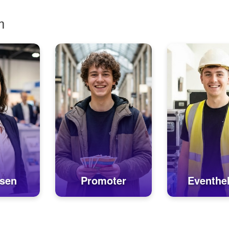
m
sen
Promoter
Eventhel