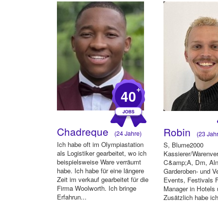
+
40
Chadreque
Robin
(24 Jahre)
(23 Jahr
Ich habe oft im Olympiastation
S, Blume2000
als Logistiker gearbeitet, wo ich
Kassierer/Warenve
beispielsweise Ware verräumt
C&amp;A, Dm, Aln
habe. Ich habe für eine längere
Garderoben- und Ve
Zeit im verkauf gearbeitet für die
Events, Festivals 
Firma Woolworth. Ich bringe
Manager in Hotels
Erfahrun...
Zusätzlich habe ich
einem Start...