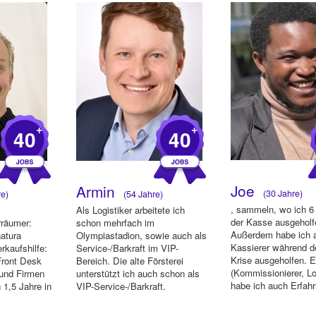
+
+
40
40
Joe
Armin
(30 Jahre)
e)
(54 Jahre)
, sammeln, wo ich 6
Als Logistiker arbeitete ich
der Kasse ausgeholf
rräumer:
schon mehrfach im
Außerdem habe ich 
atura
Olympiastadion, sowie auch als
Kassierer während d
rkaufshilfe:
Service-/Barkraft im VIP-
Krise ausgeholfen. 
Front Desk
Bereich. Die alte Försterei
(Kommissionierer, Log
 und Firmen
unterstützt ich auch schon als
habe ich auch Erfah
 1,5 Jahre in
VIP-Service-/Barkraft.