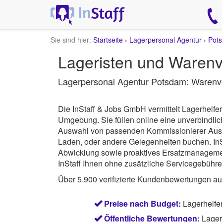
Sie sind hier:
Startseite
›
Lagerpersonal Agentur
›
Pot
Lageristen und Warenv
Lagerpersonal Agentur Potsdam: Waren
Die InStaff & Jobs GmbH vermittelt Lagerhelf
Umgebung.
Sie füllen online eine unverbindl
Auswahl von passenden Kommissionierer Aushilf
Laden, oder andere Gelegenheiten buchen.
In
Abwicklung sowie proaktives Ersatzmanagement 
InStaff Ihnen ohne zusätzliche Servicegebühre
Über 5.900 verifizierte Kundenbewertungen a
Preise nach Budget:
Lagerhelfe
Öffentliche Bewertungen:
Lager