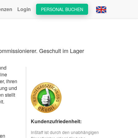
enzen
Login
PERSONAL BUCHEN
Kommissionierer. Geschult im Lager
und
eine
r, ihren
lung und
 stellt
t.
Kundenzufriedenheit:
InStaff ist durch den unabhängigen
hen