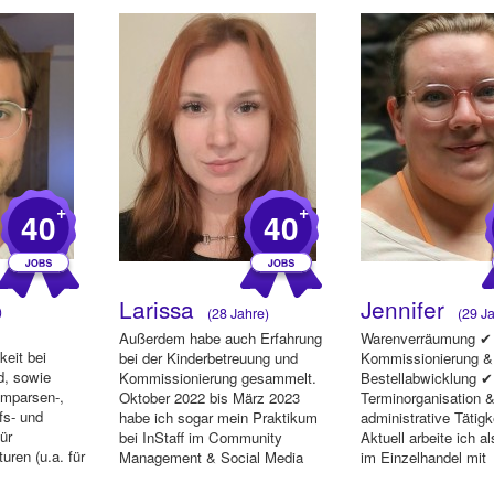
+
+
40
40
Larissa
Jennifer
)
(28 Jahre)
(29 Ja
Außerdem habe auch Erfahrung
Warenverräumung ✔ 
keit bei
bei der Kinderbetreuung und
Kommissionierung &
, sowie
Kommissionierung gesammelt.
Bestellabwicklung ✔
omparsen-,
Oktober 2022 bis März 2023
Terminorganisation 
fs- und
habe ich sogar mein Praktikum
administrative Tätigk
ür
bei InStaff im Community
Aktuell arbeite ich a
uren (u.a. für
Management & Social Media
im Einzelhandel mit
Beisse...
M...
Schwerpunkt Küchen