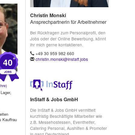
Christin Monski
Ansprechpartnerin für Arbeitnehmer
Bei Rückfragen zum Personalprofil, den
Jobs oder der Online Bewerbung, könnt
ihr mich gerne kontaktieren.
+49 30 959 982 660
+
40
christin.monski@instaff.jobs
hre)
Lager,
InStaff & Jobs GmbH
&
Die InStaff & Jobs GmbH vermittelt
eiten
kurzfristig Beschäftigte Mitarbeiter wie
ls Kauffrau
z.B. Messehostessen, Eventhelfer,
Catering Personal, Aushilfen & Promoter
planung...
in ganz Deutschland.