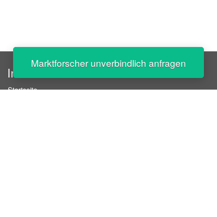
Marktforscher unverbindlich anfragen
InStaff
Startseite
Über InStaff
Karriere
Impressum
Login
Messekalender
Arbeitsverträge
Bewerbungsunterlagen
Schulungen
Arbeitsrecht
Arbeitsschutz Unterweisungen