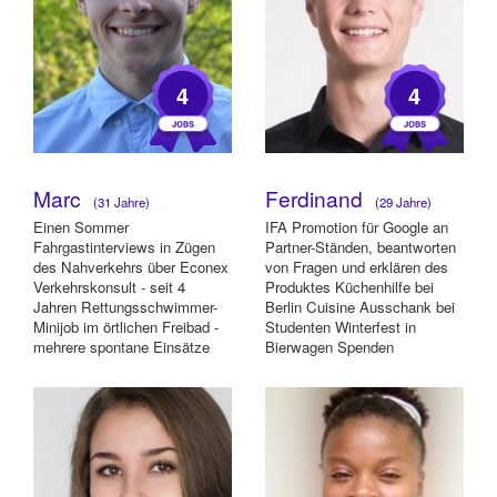
4
4
Marc
Ferdinand
(31 Jahre)
(29 Jahre)
Einen Sommer
IFA Promotion für Google an
Fahrgastinterviews in Zügen
Partner-Ständen, beantworten
des Nahverkehrs über Econex
von Fragen und erklären des
Verkehrskonsult - seit 4
Produktes Küchenhilfe bei
Jahren Rettungsschwimmer-
Berlin Cuisine Ausschank bei
Minijob im örtlichen Freibad -
Studenten Winterfest in
mehrere spontane Einsätze
Bierwagen Spenden
bei der Event Werft Gm...
einsammeln in der...