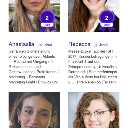
2
2
Anastasiia
Rebecca
(30 Jahre)
(30 Jahre)
Getränken Sicherstellung
Messetätigkeit auf der ISH
eines reibungslosen Ablaufs
2017 (Kundenbefragungen) in
im Restaurant Umgang mit
Frankfurt & auf der
Reklamationen und
Entrepreneurship University in
Gästewünschen Praktikantin /
Darmstadt | Sommerferienjob
Marketing – Bernstein
als Verkäuferin bei Hollister &
Marketing GmbH Entwicklung
2,5 Jahre Nebenjob (Teilzeit)
von Kommunikationskonze...
als...