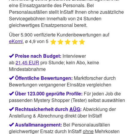
eine Einsatzgarantie des Personals. Bei
Personalausfällen stellt InStaff Ihnen ohne zusätzliche
Servicegebühren innerhalb von 24 Stunden
gleichwertiges Ersatzpersonal bereit.
Über 5.900 verifizierte Kundenbewertungen auf
eKomi
, ø 4,9 von 5
Preise nach Budget:
Interviewer
ab
21,45
EUR
pro Stunde; kein Abo, keine
Mindestabnahme
Öffentliche Bewertungen:
Marktforscher durch
Bewertungen vergangener Einsätze vergleichen
Über 123.000 geprüfte Profile:
Für jeden Job die
passenden Mystery Shopper (Tester) selbst auswählen
Rechtssicherheit durch
AÜG
:
Abwicklung der
Anstellung & Abrechnung direkt über InStaff
Ausfallmanagement:
Bei Personalausfällen
gleichwertiger Ersatz durch InStaff
ohne
Mehrkosten