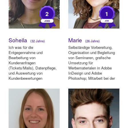
2
1
Soheila
Marie
(32 Jahre)
(26 Jahre)
Ich was für die
Selbständige Vorbereitung,
Entgegennahme und
Organisation und Begleitung
Bearbeitung von
von Seminaren, grafische
Kundenanfragen
Umsetzung für
(Tickets/Mails), Datenpflege,
Werbematerialen in Adobe
und Auswertung von
InDesign und Adobe
Kundenbewertungen
Photoshop; Mitarbeit bei der
verantwortlich. Außerdem
Erstellung von Drehbücher) -
habe ich kurzfristig bei Instaff
me...
als Pro...