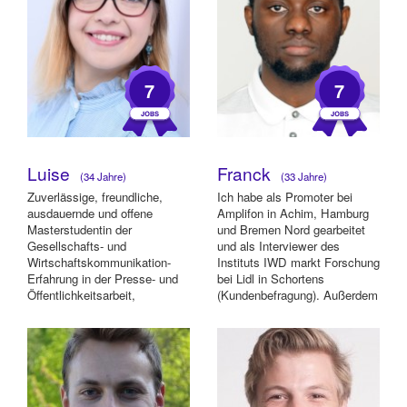
7
7
Luise
Franck
(34 Jahre)
(33 Jahre)
Zuverlässige, freundliche,
Ich habe als Promoter bei
ausdauernde und offene
Amplifon in Achim, Hamburg
Masterstudentin der
und Bremen Nord gearbeitet
Gesellschafts- und
und als Interviewer des
Wirtschaftskommunikation-
Instituts IWD markt Forschung
Erfahrung in der Presse- und
bei Lidl in Schortens
Öffentlichkeitsarbeit,
(Kundenbefragung). Außerdem
Marketing, als "Host" von
war ich bei ...
Worksh...