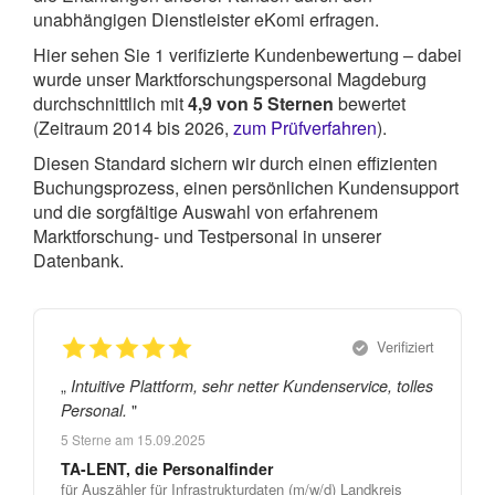
unabhängigen Dienstleister eKomi erfragen.
Hier sehen Sie
1
verifizierte Kundenbewertung – dabei
wurde unser Marktforschungspersonal Magdeburg
durchschnittlich mit
4,9
von
5
Sternen
bewertet
(Zeitraum 2014 bis 2026,
zum Prüfverfahren
).
Diesen Standard sichern wir durch einen effizienten
Buchungsprozess, einen persönlichen Kundensupport
und die sorgfältige Auswahl von erfahrenem
Marktforschung- und Testpersonal in unserer
Datenbank.
Verifiziert
„
Intuitive Plattform, sehr netter Kundenservice, tolles
"
Personal.
5
Sterne am
15.09.2025
TA-LENT, die Personalfinder
für Auszähler für Infrastrukturdaten (m/w/d) Landkreis