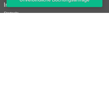
InStaff
Startseite
Über InStaff
Karriere
Impressum
Login
Messekalender
Arbeitsverträge
Bewerbungsunterlagen
Schulungen
Arbeitsrecht
Arbeitsschutz Unterweisungen
Jobratgeber
HR-Ratgeber
AGB für Geschäftskunden
Nutzungsbedingungen