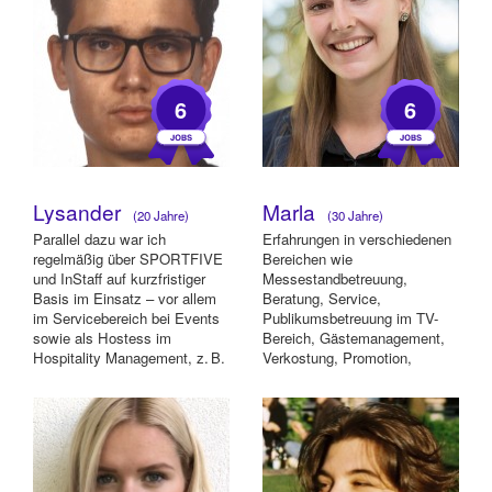
6
6
Lysander
Marla
(20 Jahre)
(30 Jahre)
Parallel dazu war ich
Erfahrungen in verschiedenen
regelmäßig über SPORTFIVE
Bereichen wie
und InStaff auf kurzfristiger
Messestandbetreuung,
Basis im Einsatz – vor allem
Beratung, Service,
im Servicebereich bei Events
Publikumsbetreuung im TV-
sowie als Hostess im
Bereich, Gästemanagement,
Hospitality Management, z. B.
Verkostung, Promotion,
bei der EM ...
Mystery-Shopper,
Modeveranstaltungen etc.....