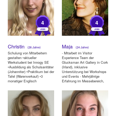
4
4
Christin
Maja
(26 Jahre)
(24 Jahre)
Schulung von Mitarbeitern
- Mitarbeit im Visitor
gestalten •aktueller
Experience Team der
Werkstudent bei Innogy SE
Glucksman Art Gallery in Cork
•Ausbildung als Schulsanitäter
(Irland), inklusive
(Johanniter) •Praktikum bei der
Unterstützung bei Workshops
Tafel (Warenverkauf) •3
und Events - Mehrjährige
monatiger Englisch
Erfahrung im Messebereich,
Sprachkurs in Austr...
auch international (u.a. I...