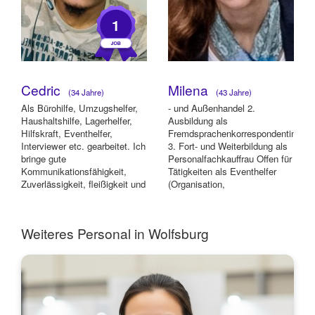
1
Cedric
Milena
(34 Jahre)
(43 Jahre)
Als Bürohilfe, Umzugshelfer,
- und Außenhandel 2.
Haushaltshilfe, Lagerhelfer,
Ausbildung als
Hilfskraft, Eventhelfer,
Fremdsprachenkorrespondentin
Interviewer etc. gearbeitet. Ich
3. Fort- und Weiterbildung als
bringe gute
Personalfachkauffrau Offen für
Kommunikationsfähigkeit,
Tätigkeiten als Eventhelfer
Zuverlässigkeit, fleißigkeit und
(Organisation,
weitere Erf...
Personaleinsatzplanung),
Mes...
Weiteres Personal in Wolfsburg