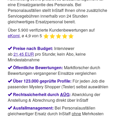
eine Einsatzgarantie des Personals. Bei
Personalausfällen stellt InStaff Ihnen ohne zusätzliche
Servicegebühren innerhalb von 24 Stunden
gleichwertiges Ersatzpersonal bereit.
Über 5.900 verifizierte Kundenbewertungen auf
eKomi
, ø 4,9 von 5
Preise nach Budget:
Interviewer
ab
21,45
EUR
pro Stunde; kein Abo, keine
Mindestabnahme
Öffentliche Bewertungen:
Marktforscher durch
Bewertungen vergangener Einsätze vergleichen
Über 123.000 geprüfte Profile:
Für jeden Job die
passenden Mystery Shopper (Tester) selbst auswählen
Rechtssicherheit durch
AÜG
:
Abwicklung der
Anstellung & Abrechnung direkt über InStaff
Ausfallmanagement:
Bei Personalausfällen
gleichwertiger Ersatz durch InStaff
ohne
Mehrkosten