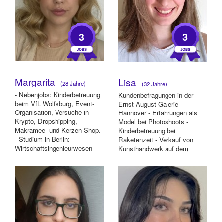
3
3
Margarita
Lisa
(28 Jahre)
(32 Jahre)
- Nebenjobs: Kinderbetreuung
Kundenbefragungen in der
beim VfL Wolfsburg, Event-
Ernst August Galerie
Organisation, Versuche in
Hannover - Erfahrungen als
Krypto, Dropshipping,
Model bei Photoshoots -
Makramee- und Kerzen-Shop.
Kinderbetreuung bei
- Studium in Berlin:
Raketenzeit - Verkauf von
Wirtschaftsingenieurwesen
Kunsthandwerk auf dem
(HTW Berlin), Werkstud...
Weihnachtsmarkt - Tresenkraft
in ...