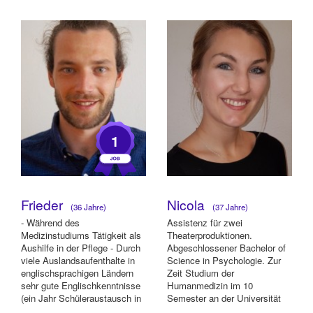
und höfliches Auftreten auch...
1
Frieder
Nicola
(36 Jahre)
(37 Jahre)
- Während des
Assistenz für zwei
Medizinstudiums Tätigkeit als
Theaterproduktionen.
Aushilfe in der Pflege - Durch
Abgeschlossener Bachelor of
viele Auslandsaufenthalte in
Science in Psychologie. Zur
englischsprachigen Ländern
Zeit Studium der
sehr gute Englischkenntnisse
Humanmedizin im 10
(ein Jahr Schüleraustausch in
Semester an der Universität
den USA,...
Heidelberg/Mannheim.