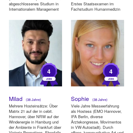
abgeschlossenes Studium in
Erstes Staatsexamen im
Internationalem Management
Fachstudium Humanmedizin
(B.Sc.), momentan s...
bestanden und ein Jahr
Forschu...
4
4
Milad
Sophie
(38 Jahre)
(38 Jahre)
Mehrere Hosteinsätze: Über
Viele Jahre Messeerfahrung
Matrix 21 auf der in cebit.
als Hostess (EMO Hannover,
Hannover, über NRW auf der
IFA Berlin, diverse
Windenergie in Hamburg und
Ärztekongresse, Movimentos
der Ambiente in Frankfurt über
in VW-Autostadt). Durch
Victoria Promotions. Ebenfalls
offene, kommunikative Art und