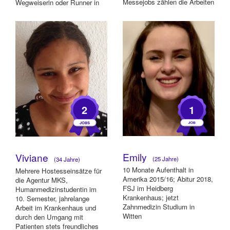
Messejobs zählen die Arbeiten
Wegweiserin oder Runner in
2016 bei Mahle auf der
Hotels und Re...
Automec...
2
1
Emily
Viviane
(25 Jahre)
(34 Jahre)
10 Monate Aufenthalt in
Mehrere Hostesseinsätze für
Amerika 2015/16; Abitur 2018,
die Agentur MKS,
FSJ im Heidberg
Humanmedizinstudentin im
Krankenhaus; jetzt
10. Semester, jahrelange
Zahnmedizin Studium in
Arbeit im Krankenhaus und
Witten
durch den Umgang mit
Patienten stets freundliches