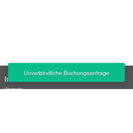
Unverbindliche Buchungsanfrage
InStaff
Startseite
Über InStaff
Karriere
Impressum
Login
Messekalender