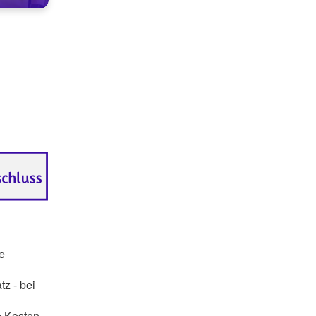
e
tz - bei
e Kosten