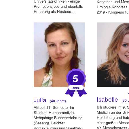
Universitätskliniken - einige
Kongress-und Mess
Promotionsjobs und ebenfalls
Urologie Kongress
Erfahrung als Hostess ...
2019 - Kongress fü
Krebsmedizin Bade
5
Isabelle
Julia
(30 J
(40 Jahre)
Ich studiere im 9.
Aktuell 11. Semester im
Medizin an der Univ
Studium Humanmedizin.
Heidelberg und ha
Mehrjährige Bühnenerfahrung
einer großen Messe
(Gesang). Leichter
als Messehostess g
Kontaktaufbau und Smalltalk.