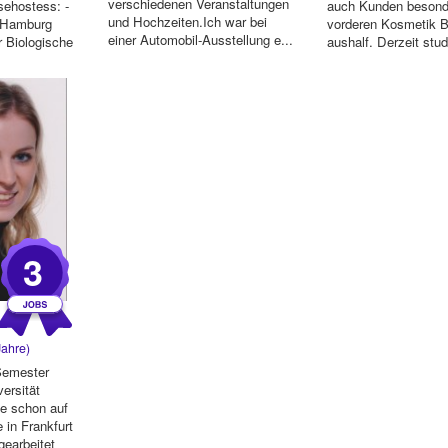
verschiedenen Veranstaltungen
ehostess: -
auch Kunden besond
und Hochzeiten.Ich war bei
 Hamburg
vorderen Kosmetik B
einer Automobil-Ausstellung e...
r Biologische
aushalf. Derzeit stud
n-Ba...
...
3
ahre)
 Semester
ersität
be schon auf
 in Frankfurt
earbeitet