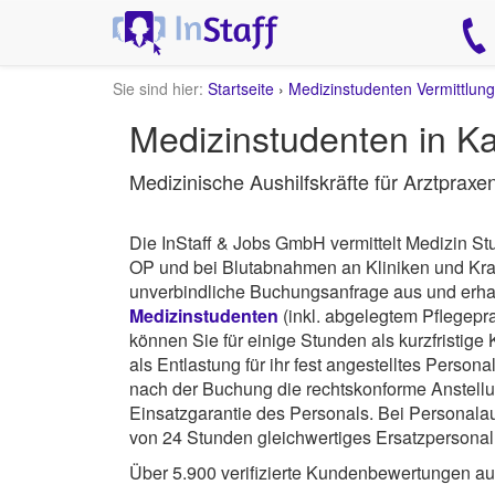
Sie sind hier:
Startseite
›
Medizinstudenten Vermittlung
Medizinstudenten in Ka
Medizinische Aushilfskräfte für Arztprax
Die InStaff & Jobs GmbH vermittelt Medizin Stu
OP und bei Blutabnahmen an Kliniken und Kr
unverbindliche Buchungsanfrage aus und erh
Medizinstudenten
(inkl. abgelegtem Pflegepr
können Sie für einige Stunden als kurzfristige
als Entlastung für ihr fest angestelltes Perso
nach der Buchung die rechtskonforme Anstell
Einsatzgarantie des Personals. Bei Personalaus
von 24 Stunden gleichwertiges Ersatzpersonal 
Über 5.900 verifizierte Kundenbewertungen a