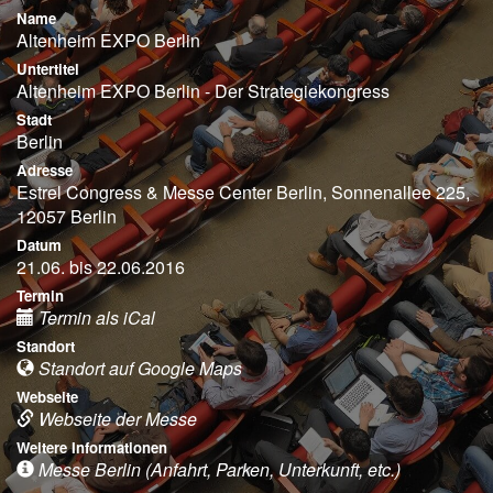
Name
Altenheim EXPO Berlin
Untertitel
Altenheim EXPO Berlin - Der Strategiekongress
Stadt
Berlin
Adresse
Estrel Congress & Messe Center Berlin, Sonnenallee 225,
12057 Berlin
Datum
21.06. bis 22.06.2016
Termin
Termin als iCal
Standort
Standort auf Google Maps
Webseite
Webseite der Messe
Weitere Informationen
Messe Berlin (Anfahrt, Parken, Unterkunft, etc.)