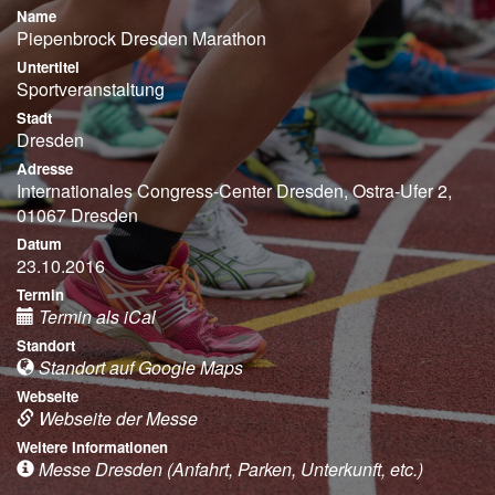
Name
Piepenbrock Dresden Marathon
Untertitel
Sportveranstaltung
Stadt
Dresden
Adresse
Internationales Congress-Center Dresden, Ostra-Ufer 2,
01067 Dresden
Datum
23.10.2016
Termin
Termin als iCal
Standort
Standort auf Google Maps
Webseite
Webseite der Messe
Weitere Informationen
Messe Dresden (Anfahrt, Parken, Unterkunft, etc.)