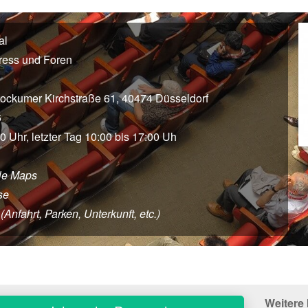
al
ress und Foren
tockumer Kirchstraße 61, 40474 Düsseldorf
6
00 Uhr, letzter Tag 10:00 bis 17:00 Uh
le Maps
se
nfahrt, Parken, Unterkunft, etc.)
Weitere