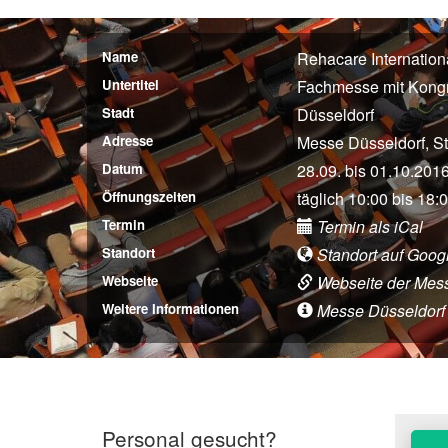
Name
Rehacare Internation
Untertitel
Fachmesse mit Kong
Stadt
Düsseldorf
Adresse
Messe Düsseldorf, S
Datum
28.09. bis 01.10.201
Öffnungszeiten
täglich 10:00 bis 18:
Termin
Termin als iCal
Standort
Standort auf Goog
Webseite
Webseite der Mes
Weitere Informationen
Messe Düsseldorf (A
Personal gesucht?