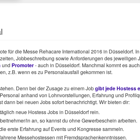
l
ebote für die Messe Rehacare International 2016 in Düsseldorf. I
tszeiten, Jobbeschreibung sowie Anforderungen des jeweiligen 
n
und
Promoter
- auch in Düsseldorf. Manchmal kommt es auch 
hen, z.B. wenn es zu Personalausfall gekommen ist.
rstehen. Denn bei der Zusage zu einem Job
gibt jede Hostess 
ersonal anhand von Lohnvorstellungen, Erfahrung und Profilqu
 dann bei neuen Jobs sofort benachrichtigt. Wir bieten dir:
äglich neue Hostess Jobs in Düsseldorf rein.
Arbeitnehmer/in an, so kannst du ohne Gewerbeschein arbeiten.
 die erste Erfahrung auf Events und Kongresse sammeln.
rfahrene Messehostessen mit Fremdsprachenkenntnissen.