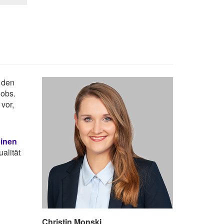
n den
Jobs.
vor,
einen
alität
Christin Monski