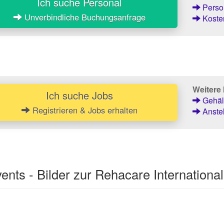
Ich suche Personal
Person
Unverbindliche Buchungsanfrage
Kosten
Weitere 
Ich suche Jobs
Gehält
Registrieren & Jobs erhalten
Anstel
nts - Bilder zur Rehacare International