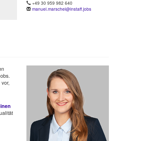
+49 30 959 982 640
manuel.marschel@instaff.jobs
en
Jobs.
vor,
einen
alität