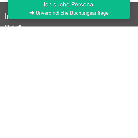
Ich suche Personal
Unverbindliche Buchungsanfrage
InStaff
Startseite
Über InStaff
Karriere
Impressum
Login
Messekalender
Arbeitsverträge
Bewerbungsunterlagen
Schulungen
Arbeitsrecht
Arbeitsschutz Unterweisungen
Jobratgeber
HR-Ratgeber
AGB für Geschäftskunden