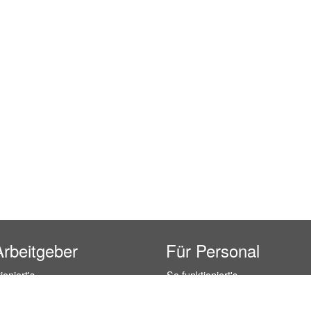
Arbeitgeber
Für Personal
ioniert's
So funktioniert's
gsanfrage
Registrierung
icherheit durch AÜG
Anstellungsverhältnis