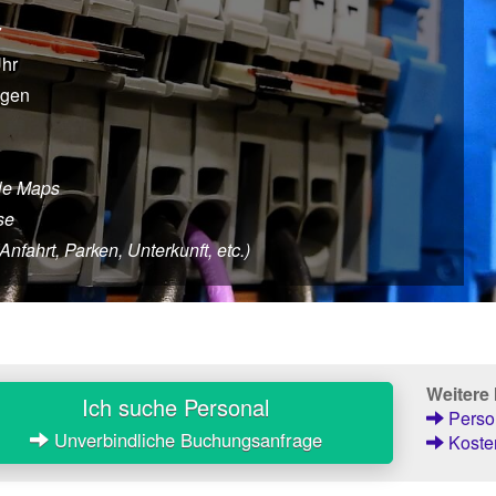
7
Uhr
agen
le Maps
se
fahrt, Parken, Unterkunft, etc.)
Weitere
Ich suche Personal
Person
Unverbindliche Buchungsanfrage
Kosten