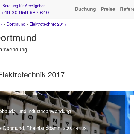
Beratung für Arbeitgeber
Buchung
Preise
Refer
+49 30 959 982 640
17
›
Dortmund
›
Elektrotechnik 2017
 Dortmund
ieanwendung
Elektrotechnik 2017
ebäude- und Industrieanwendung
le Dortmund, Rheinlanddamm 200, 44139