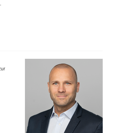
.
zur