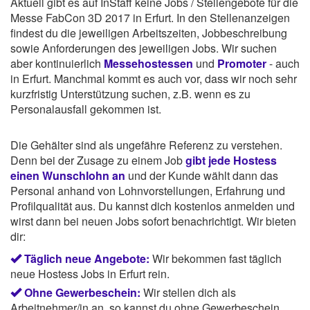
Aktuell gibt es auf InStaff keine Jobs / Stellengebote für die
Messe FabCon 3D 2017 in Erfurt. In den Stellenanzeigen
findest du die jeweiligen Arbeitszeiten, Jobbeschreibung
sowie Anforderungen des jeweiligen Jobs. Wir suchen
aber kontinuierlich
Messehostessen
und
Promoter
- auch
in Erfurt. Manchmal kommt es auch vor, dass wir noch sehr
kurzfristig Unterstützung suchen, z.B. wenn es zu
Personalausfall gekommen ist.
Die Gehälter sind als ungefähre Referenz zu verstehen.
Denn bei der Zusage zu einem Job
gibt jede Hostess
einen Wunschlohn an
und der Kunde wählt dann das
Personal anhand von Lohnvorstellungen, Erfahrung und
Profilqualität aus. Du kannst dich kostenlos anmelden und
wirst dann bei neuen Jobs sofort benachrichtigt. Wir bieten
dir:
Täglich neue Angebote:
Wir bekommen fast täglich
neue Hostess Jobs in Erfurt rein.
Ohne Gewerbeschein:
Wir stellen dich als
Arbeitnehmer/in an, so kannst du ohne Gewerbeschein