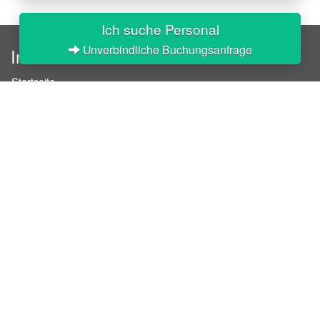
Ich suche Personal
Unverbindliche Buchungsanfrage
InStaff
Startseite
Über InStaff
Karriere
Impressum
Login
Messekalender
Arbeitsverträge
Bewerbungsunterlagen
Schulungen
Arbeitsrecht
Arbeitsschutz Unterweisungen
Jobratgeber
HR-Ratgeber