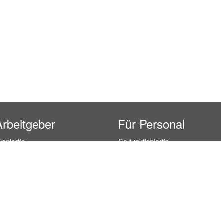
Arbeitgeber
Für Personal
ioniert's
So funktioniert's
gsanfrage
Registrierung
icherheit durch AÜG
Anstellungsverhältnis
& Leistungen
Gehälter-Übersicht
eferenzen
Erfahrungsberichte
 Personal
Hostess Jobs
on Personal
Promotion Jobs