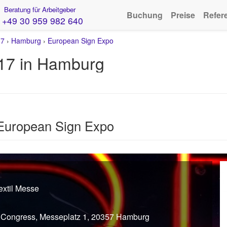
Beratung für Arbeitgeber
Buchung
Preise
Refer
+49 30 959 982 640
17
›
Hamburg
›
European Sign Expo
17 in Hamburg
 European Sign Expo
extil Messe
Congress, Messeplatz 1, 20357 Hamburg