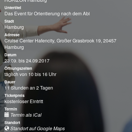
Untertitel
Das Event für Orientierung nach dem Abi
Stadt
Hamburg
Adresse
Cruise Center Hafencity, Großer Grasbrook 19, 20457
Hamburg
Datum
23.09. bis 24.09.2017
Öffnungszeiten
täglich von 10 bis 16 Uhr
Dauer
11 Stunden an 2 Tagen
Ticketpreis
kostenloser Eintritt
Termin
Termin als iCal
Standort
Standort auf Google Maps