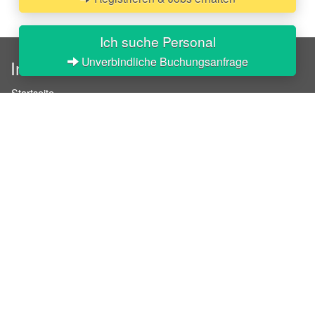
Ich suche Personal
Unverbindliche Buchungsanfrage
InStaff
Startseite
Über InStaff
Karriere
Impressum
Login
Messekalender
Arbeitsverträge
Bewerbungsunterlagen
Schulungen
Arbeitsrecht
Arbeitsschutz Unterweisungen
Jobratgeber
HR-Ratgeber