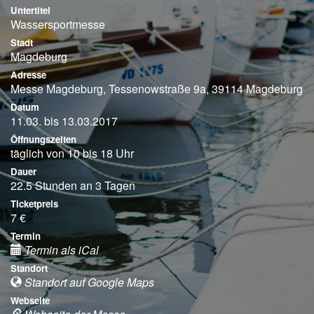
Untertitel
Wassersportmesse
Stadt
Magdeburg
Adresse
Messe Magdeburg, Tessenowstraße 9a, 39114 Magdeburg
Datum
11.03. bis 13.03.2017
Öffnungszeiten
täglich von 10 bis 18 Uhr
Dauer
22.5 Stunden an 3 Tagen
Ticketpreis
7 €
Termin
Termin als iCal
Standort
Standort auf Google Maps
Webseite