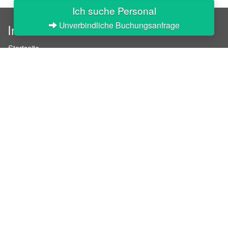
Ich suche Personal
Unverbindliche Buchungsanfrage
InStaff
Startseite
Über InStaff
Karriere
Impressum
Login
Messekalender
Arbeitsverträge
Bewerbungsunterlagen
Schulungen
Arbeitsrecht
Arbeitsschutz Unterweisungen
Jobratgeber
HR-Ratgeber
AGB für Geschäftskunden