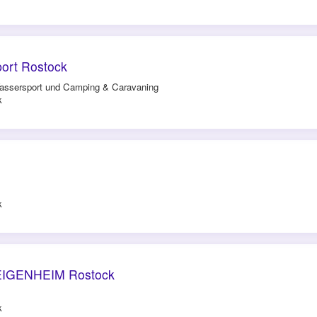
ort Rostock
assersport und Camping & Caravaning
k
k
 EIGENHEIM Rostock
k