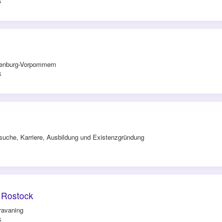
k
lenburg-Vorpommern
k
uche, Karriere, Ausbildung und Existenzgründung
 Rostock
avaning
k