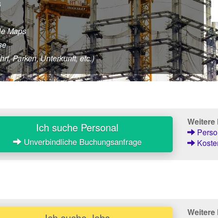
8
le Maps
se
rt, Parken, Unterkunft, etc.)
Weitere
Ich suche Personal
Person
Unverbindliche Buchungsanfrage
Kosten
Weitere 
Ich suche Jobs