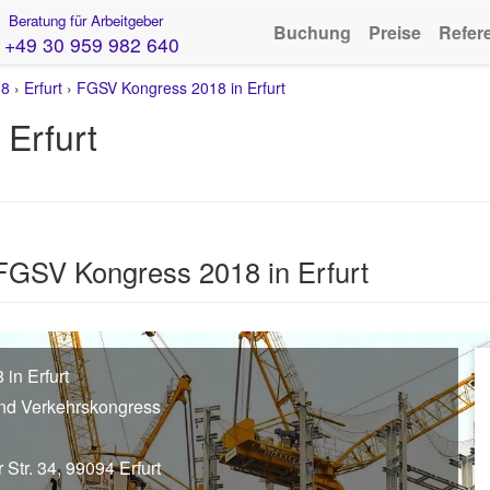
Beratung für Arbeitgeber
Buchung
Preise
Refer
+49 30 959 982 640
18
›
Erfurt
›
FGSV Kongress 2018 in Erfurt
Erfurt
FGSV Kongress 2018 in Erfurt
in Erfurt
nd Verkehrskongress
 Str. 34, 99094 Erfurt