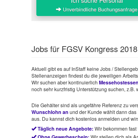
Ich suche Personal
Unverbindliche Buchungsanfrage
Jobs für FGSV Kongress 2018 
Aktuell gibt es auf InStaff keine Jobs / Stelleng
Stellenanzeigen findest du die jeweiligen Arbei
Wir suchen aber kontinuierlich
Messehostesse
noch sehr kurzfristig Unterstützung suchen, z.B
Die Gehälter sind als ungefähre Referenz zu ve
Wunschlohn an
und der Kunde wählt dann das P
aus. Du kannst dich kostenlos anmelden und wirst
Täglich neue Angebote:
Wir bekommen fast t
Ohne Gewerbeschein:
Wir stellen dich als 