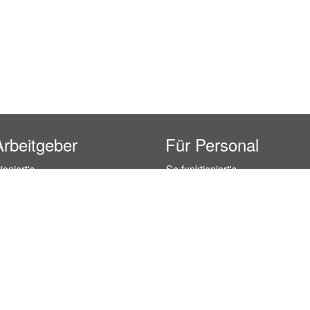
Arbeitgeber
Für Personal
ioniert's
So funktioniert's
gsanfrage
Registrierung
icherheit durch AÜG
Anstellungsverhältnis
& Leistungen
Gehälter-Übersicht
eferenzen
Erfahrungsberichte
 Personal
Hostess Jobs
on Personal
Promotion Jobs
 Personal
Service / Kellner Jobs