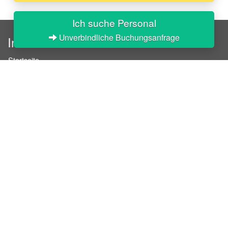
Ich suche Personal
Unverbindliche Buchungsanfrage
InStaff
Startseite
Über InStaff
Karriere
Impressum
Login
Messekalender
Arbeitsverträge
Bewerbungsunterlagen
Schulungen
Arbeitsrecht
Arbeitsschutz Unterweisungen
Jobratgeber
HR-Ratgeber