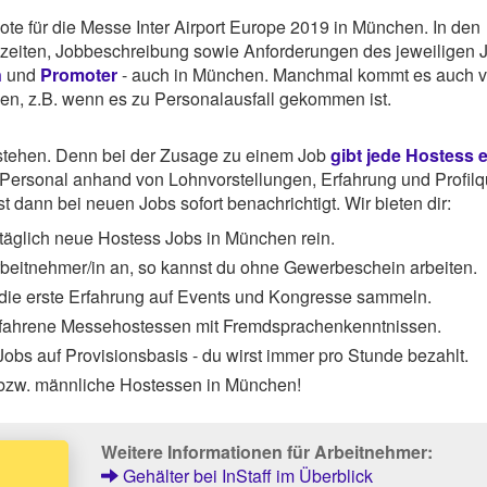
ebote für die Messe Inter Airport Europe 2019 in München. In den
tszeiten, Jobbeschreibung sowie Anforderungen des jeweiligen 
n
und
Promoter
- auch in München. Manchmal kommt es auch v
hen, z.B. wenn es zu Personalausfall gekommen ist.
rstehen. Denn bei der Zusage zu einem Job
gibt jede Hostess 
ersonal anhand von Lohnvorstellungen, Erfahrung und Profilqu
 dann bei neuen Jobs sofort benachrichtigt. Wir bieten dir:
täglich neue Hostess Jobs in München rein.
Arbeitnehmer/in an, so kannst du ohne Gewerbeschein arbeiten.
 die erste Erfahrung auf Events und Kongresse sammeln.
rfahrene Messehostessen mit Fremdsprachenkenntnissen.
obs auf Provisionsbasis - du wirst immer pro Stunde bezahlt.
 bzw. männliche Hostessen in München!
Weitere Informationen für Arbeitnehmer:
Gehälter bei InStaff im Überblick