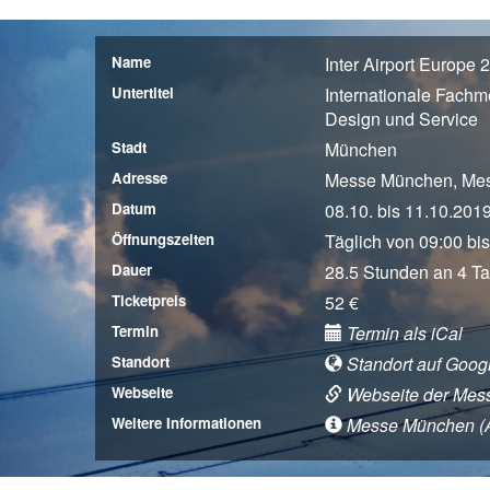
Name
Inter Airport Europe 
Untertitel
Internationale Fachm
Design und Service
Stadt
München
Adresse
Messe München, Me
Datum
08.10. bis 11.10.201
Öffnungszeiten
Täglich von 09:00 bis
Dauer
28.5 Stunden an 4 T
Ticketpreis
52 €
Termin
Termin als iCal
Standort
Standort auf Goog
Webseite
Webseite der Mes
Weitere Informationen
Messe München (Anf