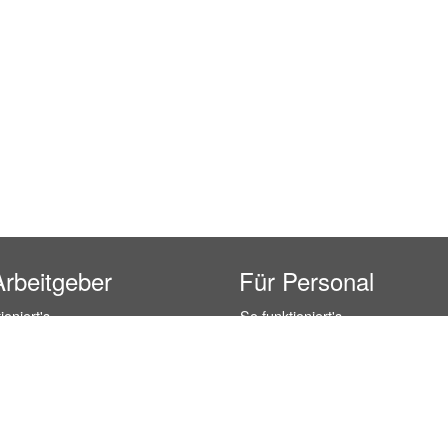
Arbeitgeber
Für Personal
ioniert's
So funktioniert's
gsanfrage
Registrierung
icherheit durch AÜG
Anstellungsverhältnis
& Leistungen
Gehälter-Übersicht
eferenzen
Erfahrungsberichte