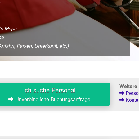
9
le Maps
se
ahrt, Parken, Unterkunft, etc.)
Weitere
Ich suche Personal
Person
Unverbindliche Buchungsanfrage
Kosten