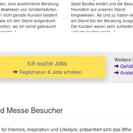
en, eine ausführliche Beratung
Seed Bombs erklärt und die Bes
 Abwickeln von Großeinkäufen.
freundlich auf unseren Stand
h nicht gerade Kunden bedient
hingewiesen. Ab und zu haben w
abe ich den Stand aufgeräumt
am Stand bei der Beratung ausge
olfen, wo ich sonst gebraucht
Die Kunden waren sehr zufrieden
onnte. “
und wir wurden mehr...“
Weitere 
Ich suche Jobs
Gehält
Registrieren & Jobs erhalten
Anstel
und Messe Besucher
ür Interiors, Inspiration und Lifestyle, präsentiert sich das Who