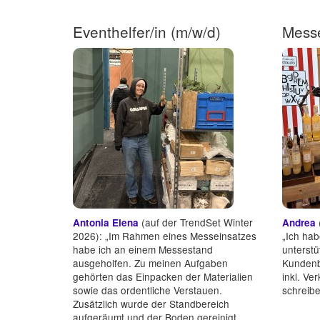
Eventhelfer/in (m/w/d)
Messe
(auf der TrendSet Winter
Antonia Elena
Andrea
2026): „Im Rahmen eines Messeinsatzes
„Ich ha
habe ich an einem Messestand
unterstü
ausgeholfen. Zu meinen Aufgaben
Kundenb
gehörten das Einpacken der Materialien
inkl. Ve
sowie das ordentliche Verstauen.
schreibe
Zusätzlich wurde der Standbereich
aufgeräumt und der Boden gereinigt,