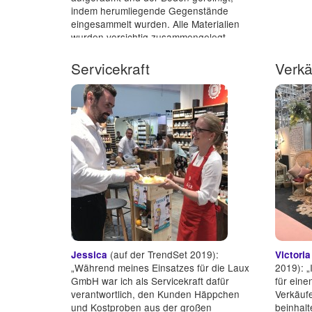
indem herumliegende Gegenstände
eingesammelt wurden. Alle Materialien
wurden vorsichtig zusammengelegt,
eingerollt u...“
Servicekraft
Verkä
(auf der TrendSet 2019):
Jessica
Victori
„Während meines Einsatzes für die Laux
2019): „
GmbH war ich als Servicekraft dafür
für ein
verantwortlich, den Kunden Häppchen
Verkäufe
und Kostproben aus der großen
beinhal