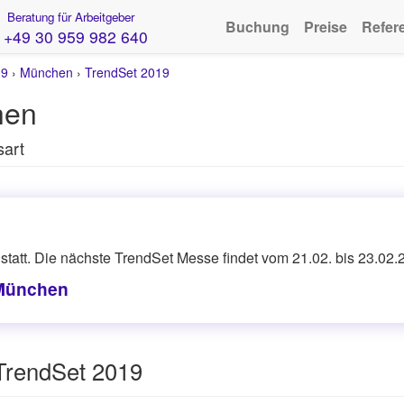
Beratung für Arbeitgeber
Buchung
Preise
Refer
+49 30 959 982 640
19
›
München
›
TrendSet 2019
hen
sart
tatt. Die nächste TrendSet Messe findet vom 21.02. bis 23.02.
 München
TrendSet 2019