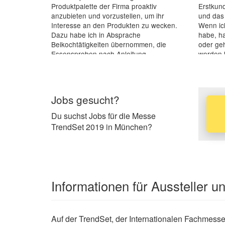
Produktpalette der Firma proaktiv
Erstkund
anzubieten und vorzustellen, um ihr
und das
Interesse an den Produkten zu wecken.
Wenn ic
Dazu habe ich in Absprache
habe, h
Beikochtätigkeiten übernommen, die
oder geh
Essensproben nach Anleitung
werden k
vorbereitet...“
Jobs gesucht?
Du suchst Jobs für die Messe
TrendSet 2019 in München?
Informationen für Aussteller 
Auf der TrendSet, der Internationalen Fachmesse f