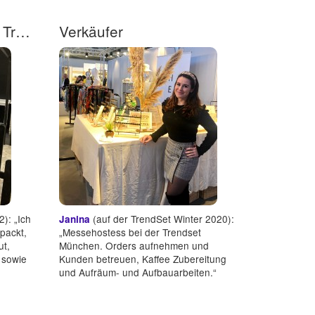
Eventhelfer/in (m/w/d) Trendset Abbau
Verkäufer
): „Ich
(auf der TrendSet Winter 2020):
Janina
packt,
„Messehostess bei der Trendset
ut,
München. Orders aufnehmen und
t sowie
Kunden betreuen, Kaffee Zubereitung
und Aufräum- und Aufbauarbeiten.“