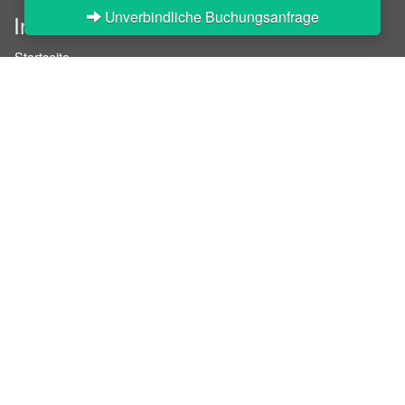
Unverbindliche Buchungsanfrage
InStaff
Startseite
Über InStaff
Karriere
Impressum
Login
Messekalender
Arbeitsverträge
Bewerbungsunterlagen
Schulungen
Arbeitsrecht
Arbeitsschutz Unterweisungen
Jobratgeber
HR-Ratgeber
AGB für Geschäftskunden
Nutzungsbedingungen