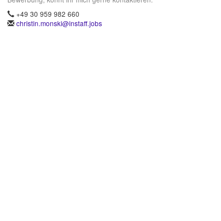
+49 30 959 982 660
christin.monski@instaff.jobs