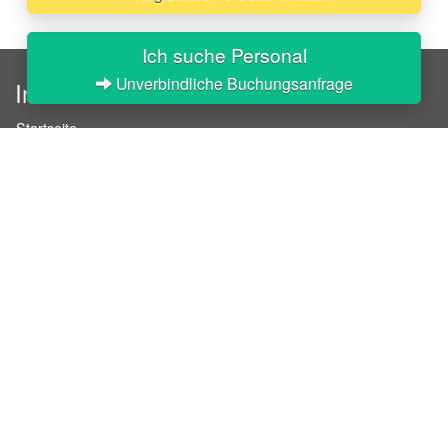
Ich suche Personal
Unverbindliche Buchungsanfrage
InStaff
Startseite
Über InStaff
Karriere
Impressum
Login
Messekalender
Arbeitsverträge
Bewerbungsunterlagen
Schulungen
Arbeitsrecht
Arbeitsschutz Unterweisungen
Jobratgeber
HR-Ratgeber