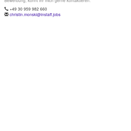
Bewerbung, könnt ihr mich gerne kontaktieren.
+49 30 959 982 660
christin.monski@instaff.jobs