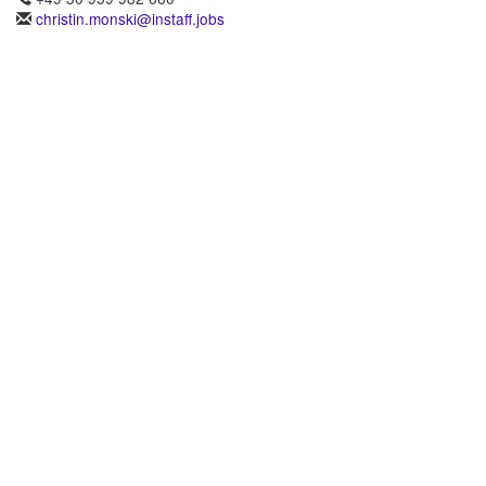
christin.monski@instaff.jobs