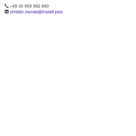
+49 30 959 982 660
christin.monski@instaff.jobs