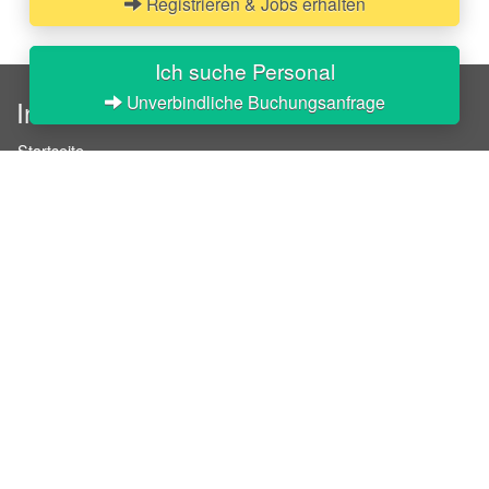
Registrieren & Jobs erhalten
Ich suche Personal
Unverbindliche Buchungsanfrage
InStaff
Startseite
Über InStaff
Karriere
Impressum
Login
Messekalender
Arbeitsverträge
Bewerbungsunterlagen
Schulungen
Arbeitsrecht
Arbeitsschutz Unterweisungen
Jobratgeber
HR-Ratgeber