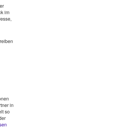
er
ck im
resse,
hreiben
ionen
ner in
lt so
der
sen