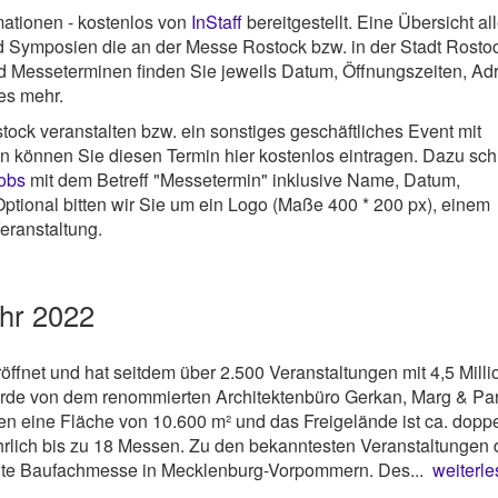
ationen - kostenlos von
InStaff
bereitgestellt. Eine Übersicht all
Symposien die an der Messe Rostock bzw. in der Stadt Rosto
nd Messeterminen finden Sie jeweils Datum, Öffnungszeiten, Ad
les mehr.
ock veranstalten bzw. ein sonstiges geschäftliches Event mit
nn können Sie diesen Termin hier kostenlos eintragen. Dazu sc
jobs
mit dem Betreff "Messetermin" inklusive Name, Datum,
ptional bitten wir Sie um ein Logo (Maße 400 * 200 px), einem
eranstaltung.
hr 2022
fnet und hat seitdem über 2.500 Veranstaltungen mit 4,5 Mill
de von dem renommierten Architektenbüro Gerkan, Marg & Part
 eine Fläche von 10.600 m² und das Freigelände ist ca. doppe
hrlich bis zu 18 Messen. Zu den bekanntesten Veranstaltungen 
te Baufachmesse in Mecklenburg-Vorpommern. Des...
weiterle