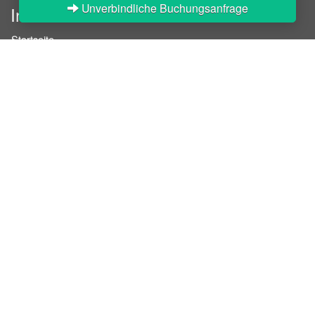
Unverbindliche Buchungsanfrage
InStaff
Startseite
Über InStaff
Karriere
Impressum
Login
Messekalender
Arbeitsverträge
Bewerbungsunterlagen
Schulungen
Arbeitsrecht
Arbeitsschutz Unterweisungen
Jobratgeber
HR-Ratgeber
AGB für Geschäftskunden
Nutzungsbedingungen