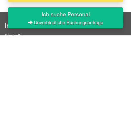
Ich suche Personal
Unverbindliche Buchungsanfrage
InStaff
Startseite
Über InStaff
Karriere
Impressum
Login
Messekalender
Arbeitsverträge
Bewerbungsunterlagen
Schulungen
Arbeitsrecht
Arbeitsschutz Unterweisungen
Jobratgeber
HR-Ratgeber