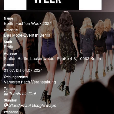
Name
Berlin Fashion Week 2024
Untertitel
Das Mode-Event in Berlin
Stadt
Berlin
Adresse
Station Berlin, Luckenwalder Straße 4-6, 10963 Berlin
Datum
01.07. bis 04.07.2024
Öffnungszeiten
Variieren nach Veranstaltung
Termin
Termin als iCal
Standort
Standort auf Google Maps
Webseite