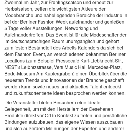
Zweimal im Jahr, zur Frühlingssaison und erneut zur
Herbstsaison, treffen die wichtigsten Akteure der
Modebranche und naheliegenden Bereiche der Industrie in
bei der Berliner Fashion Week aufeinander und genießen
5 Tage voller Ausstellungen, Networking und
Aufeinandertreffen. Das Event ist für alle Modeschaffenden
im deutschsprachigen Raum unumgänglich und gehört
zum festen Bestandteil des Arbeits Kalenders da sich bei
dem Fashion Event, an verschiedenen bekannten Berliner
Locations (zum Beispiel Pressecafé Karl-Liebknecht-Str.,
NEST3 Leibnizstrasse, Verti Music Hall Mercedes-Platz,
Bode-Museum Am Kupfergraben) einen Überblick über die
neuesten Trends und Innovationen der Branche geschafft
werden kann sowie neues und aktuelles Talent entdeckt
und zukunftsorientierte Ideen besprochen werden können.
Die Veranstalter bieten Besuchern eine ideale
Gelegenheit, um mit den Herstellern der Gesehenen
Produkte direkt vor Ort in Kontakt zu treten und persönliche
Bindungen aufzubauen, das eigene Wissen auszubauen
und sich außerdem Meinungen der Experten und anderer