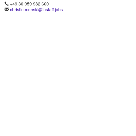
+49 30 959 982 660
christin.monski@instaff.jobs