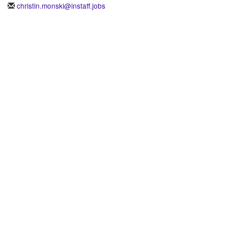
christin.monski@instaff.jobs