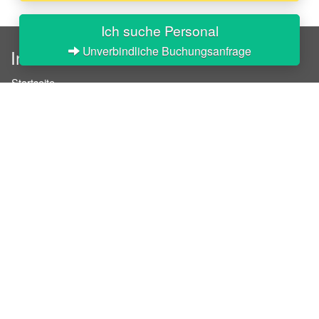
Ich suche Personal
Unverbindliche Buchungsanfrage
InStaff
Startseite
Über InStaff
Karriere
Impressum
Login
Messekalender
Arbeitsverträge
Bewerbungsunterlagen
Schulungen
Arbeitsrecht
Arbeitsschutz Unterweisungen
Jobratgeber
HR-Ratgeber