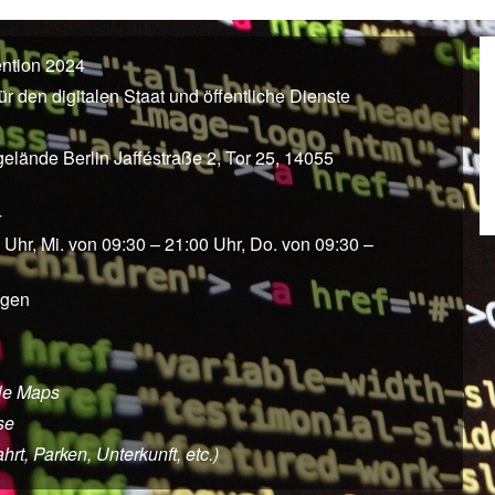
ntion 2024
r den digitalen Staat und öffentliche Dienste
elände Berlin Jafféstraße 2, Tor 25, 14055
4
 Uhr, Mi. von 09:30 – 21:00 Uhr, Do. von 09:30 –
agen
le Maps
se
rt, Parken, Unterkunft, etc.)