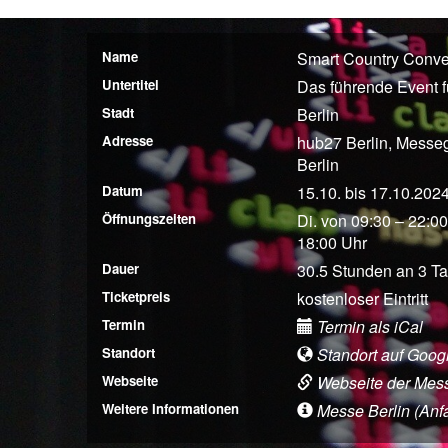
Name
Smart Country Conve
Untertitel
Das führende Event fü
Stadt
Berlin
Adresse
hub27 Berlin, Messeg
Berlin
Datum
15.10. bis 17.10.202
Öffnungszeiten
Di. von 09:30 – 22:00
18:00 Uhr
Dauer
30.5 Stunden an 3 T
Ticketpreis
kostenloser Eintritt
Termin
Termin als iCal
Standort
Standort auf Goog
Webseite
Webseite der Mes
Weitere Informationen
Messe Berlin (Anfah