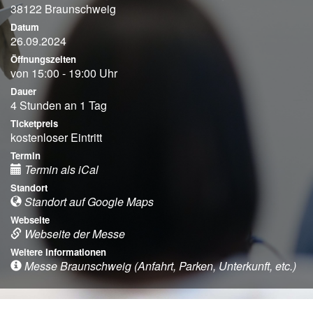
38122 Braunschweig
Datum
26.09.2024
Öffnungszeiten
von 15:00 - 19:00 Uhr
Dauer
4 Stunden an 1 Tag
Ticketpreis
kostenloser Eintritt
Termin
Termin als iCal
Standort
Standort auf Google Maps
Webseite
Webseite der Messe
Weitere Informationen
Messe Braunschweig (Anfahrt, Parken, Unterkunft, etc.)