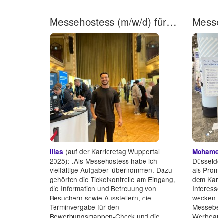
Messehostess (m/w/d) für unseren Wuppertaler Karrieretag!
(auf der Karrieretag Wuppertal
Ilias
Mohamed
2025): „Als Messehostess habe ich
Düsseldo
vielfältige Aufgaben übernommen. Dazu
als Prom
gehörten die Ticketkontrolle am Eingang,
dem Karr
die Information und Betreuung von
Interess
Besuchern sowie Ausstellern, die
wecken.
Terminvergabe für den
Messebe
Bewerbungsmappen-Check und die
Werbeart