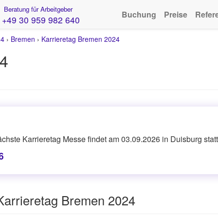
Beratung für Arbeitgeber
Buchung
Preise
Refer
+49 30 959 982 640
24
›
Bremen
›
Karrieretag Bremen 2024
24
chste Karrieretag Messe findet am 03.09.2026 in Duisburg statt
6
Karrieretag Bremen 2024