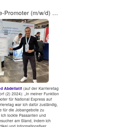
Messe-Promoter (m/w/d) / Promomaterial verteilen
(auf der Karrieretag
 Abdellatif
rf (2) 2024): „In meiner Funktion
oter für National Express auf
ieretag war ich dafür zuständig,
e für die Jobangebote zu
 Ich lockte Passanten und
sucher am Stand, indem ich
ikel und Informationsflyer