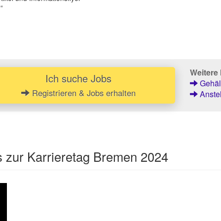
.“
Weitere 
Ich suche Jobs
Gehält
Registrieren & Jobs erhalten
Anstel
s zur Karrieretag Bremen 2024