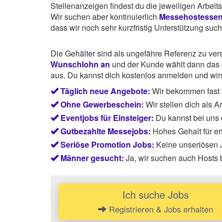
Stellenanzeigen findest du die jeweiligen Arbei
Wir suchen aber kontinuierlich
Messehostesse
dass wir noch sehr kurzfristig Unterstützung suc
Die Gehälter sind als ungefähre Referenz zu ve
Wunschlohn an
und der Kunde wählt dann das P
aus. Du kannst dich kostenlos anmelden und wirst
Täglich neue Angebote:
Wir bekommen fast 
Ohne Gewerbeschein:
Wir stellen dich als 
Eventjobs für Einsteiger:
Du kannst bei uns
Gutbezahlte Messejobs:
Hohes Gehalt für e
Seriöse Promotion Jobs:
Keine unseriösen J
Männer gesucht:
Ja, wir suchen auch Hosts
Ich suche Jobs
Registrieren & Jobs erhalten