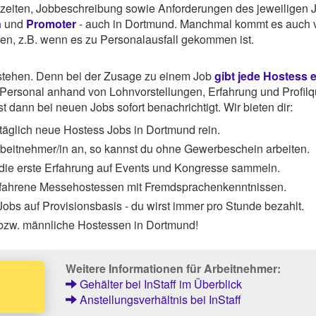
tszeiten, Jobbeschreibung sowie Anforderungen des jeweiligen 
n
und
Promoter
- auch in Dortmund. Manchmal kommt es auch v
hen, z.B. wenn es zu Personalausfall gekommen ist.
rstehen. Denn bei der Zusage zu einem Job
gibt jede Hostess 
ersonal anhand von Lohnvorstellungen, Erfahrung und Profilqu
 dann bei neuen Jobs sofort benachrichtigt. Wir bieten dir:
täglich neue Hostess Jobs in Dortmund rein.
Arbeitnehmer/in an, so kannst du ohne Gewerbeschein arbeiten.
 die erste Erfahrung auf Events und Kongresse sammeln.
rfahrene Messehostessen mit Fremdsprachenkenntnissen.
obs auf Provisionsbasis - du wirst immer pro Stunde bezahlt.
 bzw. männliche Hostessen in Dortmund!
Weitere Informationen für Arbeitnehmer:
Gehälter bei InStaff im Überblick
Anstellungsverhältnis bei InStaff