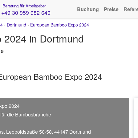
Beratung für Arbeitgeber
Buchung
Preise
Refer
+49 30 959 982 640
24
›
Dortmund
›
European Bamboo Expo 2024
 2024 in Dortmund
he
 European Bamboo Expo 2024
xpo 2024
 für die Bambusbranche
us, Leopoldstraße 50-58, 44147 Dortmund