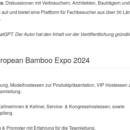
ts
: Diskussionen mit Verbrauchern, Architekten, Bauträgern un
 auf und bietet eine Plattform für Fachbesucher aus über 30 L
.
tGPT. Der Autor hat den Inhalt vor der Veröffentlichung gründli
European Bamboo Expo 2024
ng, Modelhostessen zur Produktpräsentation, VIP Hostessen 
amleitung.
Kellnerinnen & Kellner, Service- & Kongresshostessen, sowie
pfang.
& Promoter mit Erfahrung für die Teamleitung.