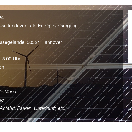
24
esse für dezentrale Energieversorgung
ssegelände, 30521 Hannover
4
 18:00 Uhr
en
le Maps
se
fahrt, Parken, Unterkunft, etc.)