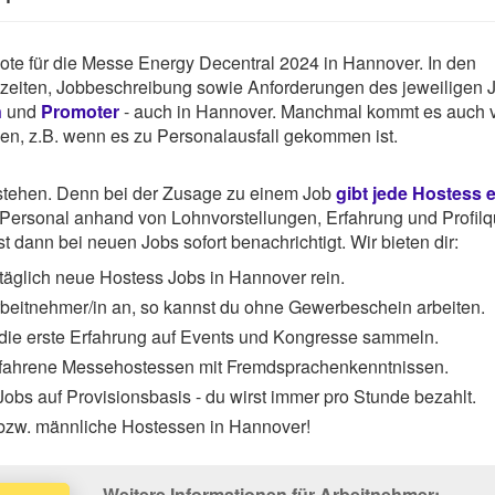
gebote für die Messe Energy Decentral 2024 in Hannover. In den
tszeiten, Jobbeschreibung sowie Anforderungen des jeweiligen 
n
und
Promoter
- auch in Hannover. Manchmal kommt es auch v
hen, z.B. wenn es zu Personalausfall gekommen ist.
rstehen. Denn bei der Zusage zu einem Job
gibt jede Hostess 
ersonal anhand von Lohnvorstellungen, Erfahrung und Profilqu
 dann bei neuen Jobs sofort benachrichtigt. Wir bieten dir:
täglich neue Hostess Jobs in Hannover rein.
Arbeitnehmer/in an, so kannst du ohne Gewerbeschein arbeiten.
 die erste Erfahrung auf Events und Kongresse sammeln.
rfahrene Messehostessen mit Fremdsprachenkenntnissen.
obs auf Provisionsbasis - du wirst immer pro Stunde bezahlt.
 bzw. männliche Hostessen in Hannover!
Weitere Informationen für Arbeitnehmer: