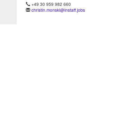
+49 30 959 982 660
christin.monski@instaff.jobs