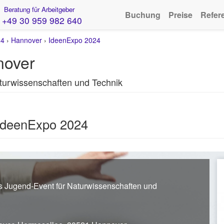
Beratung für Arbeitgeber
Buchung
Preise
Refer
+49 30 959 982 640
24
›
Hannover
›
IdeenExpo 2024
nover
turwissenschaften und Technik
 IdeenExpo 2024
s Jugend-Event für Naturwissenschaften und