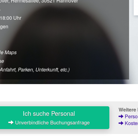
ver, Hermesallee, 30521 Hannover
4
 18:00 Uhr
agen
le Maps
se
fahrt, Parken, Unterkunft, etc.)
Weitere
Ich suche Personal
Person
Unverbindliche Buchungsanfrage
Kosten