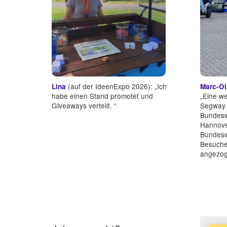
(auf der IdeenExpo 2026): „Ich
Lina
Marc-Ol
habe einen Stand promotet und
„Eine we
Giveaways verteilt. “
Segway 
Bundesw
Hannove
Bundesw
Besuche
angezog