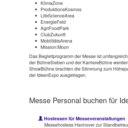
KlimaZone
ProduktionsKosmos
LifeScienceArea
EnergieFeld
AgriFoodPark
ClubZukunft
MobilitätsArena
Mission:Moon
Das Begleitprogramm der Messe ist umfangreich 
der BühneSieben und der KarriereBühne werden 
ShowBühne brachten die Stimmung zum Höhepunk
der IdeenExpo ausgetragen.
Messe Personal buchen für I
Hostessen für Messeveranstaltungen
Messehostess Hannover zur Standbetreuu