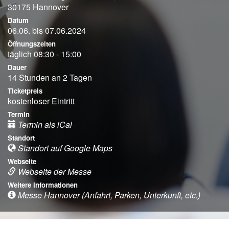
30175 Hannover
Datum
06.06. bis 07.06.2024
Öffnungszeiten
täglich 08:30 - 15:00
Dauer
14 Stunden an 2 Tagen
Ticketpreis
kostenloser Eintritt
Termin
Termin als iCal
Standort
Standort auf Google Maps
Webseite
Webseite der Messe
Weitere Informationen
Messe Hannover (Anfahrt, Parken, Unterkunft, etc.)