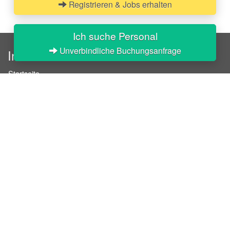
Registrieren & Jobs erhalten
Ich suche Personal
Unverbindliche Buchungsanfrage
InStaff
Startseite
Über InStaff
Karriere
Impressum
Login
Messekalender
Arbeitsverträge
Bewerbungsunterlagen
Schulungen
Arbeitsrecht
Arbeitsschutz Unterweisungen
Jobratgeber