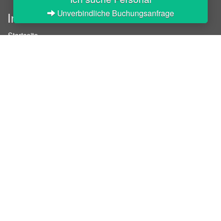
Unverbindliche Buchungsanfrage
InStaff
Startseite
Über InStaff
Karriere
Impressum
Login
Messekalender
Arbeitsverträge
Bewerbungsunterlagen
Schulungen
Arbeitsrecht
Arbeitsschutz Unterweisungen
Jobratgeber
HR-Ratgeber
AGB für Geschäftskunden
Nutzungsbedingungen