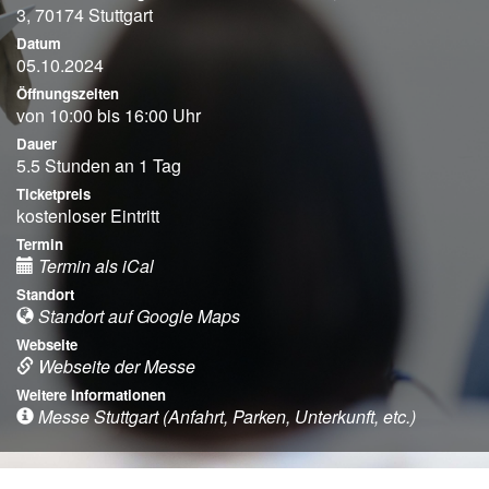
3, 70174 Stuttgart
Datum
05.10.2024
Öffnungszeiten
von 10:00 bis 16:00 Uhr
Dauer
5.5 Stunden an 1 Tag
Ticketpreis
kostenloser Eintritt
Termin
Termin als iCal
Standort
Standort auf Google Maps
Webseite
Webseite der Messe
Weitere Informationen
Messe Stuttgart (Anfahrt, Parken, Unterkunft, etc.)