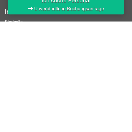
Unverbindliche Buchungsanfrage
InStaff
Startseite
Über InStaff
Karriere
Impressum
Login
Messekalender
Arbeitsverträge
Bewerbungsunterlagen
Schulungen
Arbeitsrecht
Arbeitsschutz Unterweisungen
Jobratgeber
HR-Ratgeber
AGB für Geschäftskunden
Nutzungsbedingungen